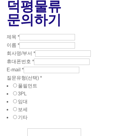
덕평물류
문의하기
제목
*
이름
*
회사명/부서
*
내
휴대폰번호
*
용
E-mail
*
회
질문유형(선택)
*
풀필먼트
사
3PL
명/
임대
부
보세
서
기타
질
문
유